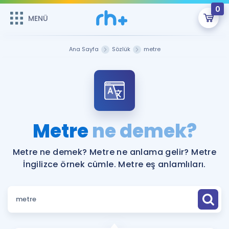
0
MENÜ
MENÜ
Üye Girişi
Ana Sayfa
Sözlük
metre
Online Dersler
Sepetin Şu An Boş.
Çalışma Paketleri
Remzi Hoca ile seni sınava hazırlayacak onlarca eğitim seni
bekliyor!
Kitaplar ve Kaynaklar
GİRİŞ YAP
Metre
ne demek?
Katılımcı Görüşleri
Şifremi Hatırlamıyorum
Metre ne demek? Metre ne anlama gelir? Metre
İngilizce örnek cümle. Metre eş anlamlıları.
ÜYE DEĞİLİM
Faydalı Araçlar
Ücretsiz Kaynaklar
Blog
İngilizce Gramer
Hakkımızda
Kariyer
Sözlük
Soru & Cevap
İletişim