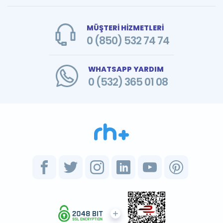
MÜŞTERİ HİZMETLERİ
0 (850) 532 74 74
WHATSAPP YARDIM
0 (532) 365 01 08