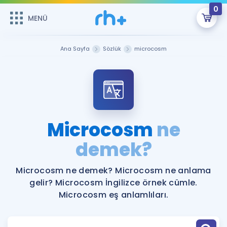
0
MENÜ
MENÜ
Üye Girişi
Ana Sayfa
Sözlük
microcosm
Online Dersler
Sepetin Şu An Boş.
Çalışma Paketleri
Remzi Hoca ile seni sınava hazırlayacak onlarca eğitim seni
bekliyor!
Kitaplar ve Kaynaklar
GİRİŞ YAP
Microcosm
ne
Katılımcı Görüşleri
demek?
Şifremi Hatırlamıyorum
ÜYE DEĞİLİM
Faydalı Araçlar
Microcosm ne demek? Microcosm ne anlama
gelir? Microcosm İngilizce örnek cümle.
Ücretsiz Kaynaklar
Blog
İngilizce Gramer
Microcosm eş anlamlıları.
Hakkımızda
Kariyer
Sözlük
Soru & Cevap
İletişim