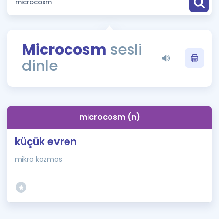
Puan Hesaplama
Rehberlik Aracı
Microcosm
sesli
ÖSYM Sınav Takvimi
dinle
Kampanyalar
Blog
microcosm (n)
İngilizce Gramer
küçük evren
mikro kozmos