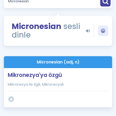
Puan Hesaplama
Rehberlik Aracı
Micronesian
sesli
ÖSYM Sınav Takvimi
dinle
Kampanyalar
Blog
Micronesian (adj, n)
İngilizce Gramer
Mikronezya'ya özgü
Mikronezya ile ilgili, Mikronezyalı