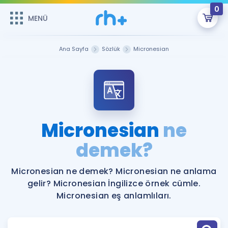
0
MENÜ
MENÜ
Üye Girişi
Ana Sayfa
Sözlük
Micronesian
Online Dersler
Sepetin Şu An Boş.
Çalışma Paketleri
Remzi Hoca ile seni sınava hazırlayacak onlarca eğitim seni
bekliyor!
Kitaplar ve Kaynaklar
GİRİŞ YAP
Micronesian
ne
Katılımcı Görüşleri
demek?
Şifremi Hatırlamıyorum
ÜYE DEĞİLİM
Faydalı Araçlar
Micronesian ne demek? Micronesian ne anlama
gelir? Micronesian İngilizce örnek cümle.
Ücretsiz Kaynaklar
Blog
İngilizce Gramer
Micronesian eş anlamlıları.
Hakkımızda
Kariyer
Sözlük
Soru & Cevap
İletişim