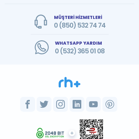
MÜŞTERİ HİZMETLERİ
0 (850) 532 74 74
WHATSAPP YARDIM
0 (532) 365 01 08