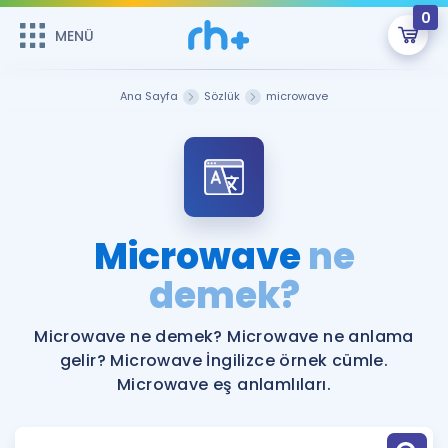
0
MENÜ
MENÜ
Üye Girişi
Ana Sayfa
Sözlük
microwave
Online Dersler
Sepetin Şu An Boş.
Çalışma Paketleri
Remzi Hoca ile seni sınava hazırlayacak onlarca eğitim seni
bekliyor!
Kitaplar ve Kaynaklar
GİRİŞ YAP
Microwave
ne
Katılımcı Görüşleri
demek?
Şifremi Hatırlamıyorum
ÜYE DEĞİLİM
Faydalı Araçlar
Microwave ne demek? Microwave ne anlama
gelir? Microwave İngilizce örnek cümle.
Ücretsiz Kaynaklar
Blog
İngilizce Gramer
Microwave eş anlamlıları.
Hakkımızda
Kariyer
Sözlük
Soru & Cevap
İletişim