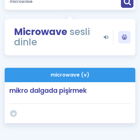
Puan Hesaplama
Rehberlik Aracı
Microwave
sesli
ÖSYM Sınav Takvimi
dinle
Kampanyalar
Blog
microwave (v)
İngilizce Gramer
mikro dalgada pişirmek