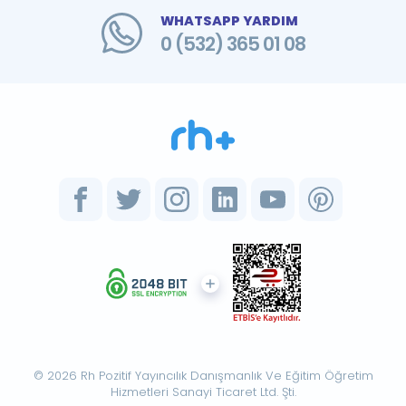
WHATSAPP YARDIM
0 (532) 365 01 08
© 2026 Rh Pozitif Yayıncılık Danışmanlık Ve Eğitim Öğretim
Hizmetleri Sanayi Ticaret Ltd. Şti.