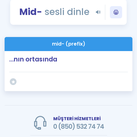
Puan Hesaplama
Mid-
sesli dinle
Rehberlik Aracı
ÖSYM Sınav Takvimi
mid- (prefix)
Kampanyalar
...nın ortasında
Blog
İngilizce Gramer
MÜŞTERİ HİZMETLERİ
0 (850) 532 74 74