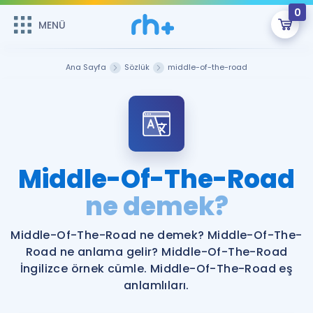
0
MENÜ
MENÜ
Üye Girişi
Ana Sayfa
Sözlük
middle-of-the-road
Online Dersler
Sepetin Şu An Boş.
Çalışma Paketleri
Remzi Hoca ile seni sınava hazırlayacak onlarca eğitim seni
bekliyor!
Kitaplar ve Kaynaklar
GİRİŞ YAP
Middle-Of-The-Road
Katılımcı Görüşleri
ne demek?
Şifremi Hatırlamıyorum
ÜYE DEĞİLİM
Faydalı Araçlar
Middle-Of-The-Road ne demek? Middle-Of-The-
Road ne anlama gelir? Middle-Of-The-Road
Ücretsiz Kaynaklar
Blog
İngilizce Gramer
İngilizce örnek cümle. Middle-Of-The-Road eş
anlamlıları.
Hakkımızda
Kariyer
Sözlük
Soru & Cevap
İletişim