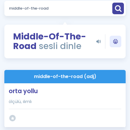
Puan Hesaplama
Rehberlik Aracı
ÖSYM Sınav Takvimi
Middle-Of-The-
Road
sesli dinle
Kampanyalar
Blog
İngilizce Gramer
middle-of-the-road (adj)
orta yollu
ölçülü, ılımlı