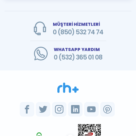
MÜŞTERİ HİZMETLERİ
0 (850) 532 74 74
WHATSAPP YARDIM
0 (532) 365 01 08