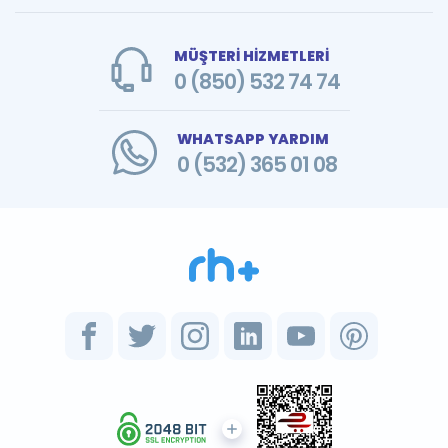
MÜŞTERİ HİZMETLERİ
0 (850) 532 74 74
WHATSAPP YARDIM
0 (532) 365 01 08