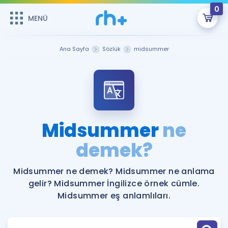
0
MENÜ
MENÜ
Üye Girişi
Ana Sayfa
Sözlük
midsummer
Online Dersler
Sepetin Şu An Boş.
Çalışma Paketleri
Remzi Hoca ile seni sınava hazırlayacak onlarca eğitim seni
bekliyor!
Kitaplar ve Kaynaklar
GİRİŞ YAP
Midsummer
ne
Katılımcı Görüşleri
demek?
Şifremi Hatırlamıyorum
ÜYE DEĞİLİM
Faydalı Araçlar
Midsummer ne demek? Midsummer ne anlama
gelir? Midsummer İngilizce örnek cümle.
Ücretsiz Kaynaklar
Blog
İngilizce Gramer
Midsummer eş anlamlıları.
Hakkımızda
Kariyer
Sözlük
Soru & Cevap
İletişim