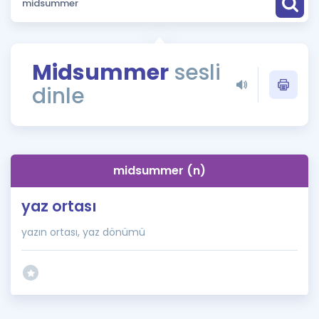
Puan Hesaplama
Rehberlik Aracı
Midsummer
sesli
ÖSYM Sınav Takvimi
dinle
Kampanyalar
Blog
midsummer (n)
İngilizce Gramer
yaz ortası
yazın ortası, yaz dönümü