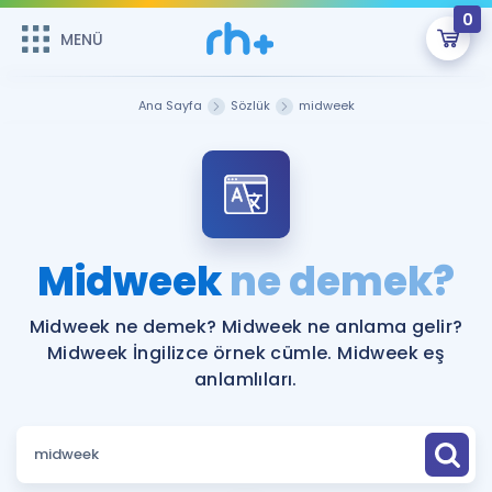
0
MENÜ
MENÜ
Üye Girişi
Ana Sayfa
Sözlük
midweek
Online Dersler
Sepetin Şu An Boş.
Çalışma Paketleri
Remzi Hoca ile seni sınava hazırlayacak onlarca eğitim seni
bekliyor!
Kitaplar ve Kaynaklar
GİRİŞ YAP
Midweek
ne demek?
Katılımcı Görüşleri
Şifremi Hatırlamıyorum
Midweek ne demek? Midweek ne anlama gelir?
Midweek İngilizce örnek cümle. Midweek eş
ÜYE DEĞİLİM
Faydalı Araçlar
anlamlıları.
Ücretsiz Kaynaklar
Blog
İngilizce Gramer
Hakkımızda
Kariyer
Sözlük
Soru & Cevap
İletişim