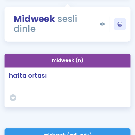
Puan Hesaplama
Midweek
sesli
Rehberlik Aracı
dinle
ÖSYM Sınav Takvimi
Kampanyalar
Blog
midweek (n)
İngilizce Gramer
hafta ortası