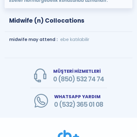
Ebeler normal gebelik konusunda uzmandır.
Midwife (n) Collocations
midwife may attend :
ebe katılabilir
MÜŞTERİ HİZMETLERİ
0 (850) 532 74 74
WHATSAPP YARDIM
0 (532) 365 01 08