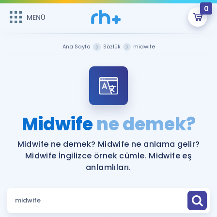
0
MENÜ
MENÜ
Üye Girişi
Ana Sayfa
Sözlük
midwife
Online Dersler
Sepetin Şu An Boş.
Çalışma Paketleri
Remzi Hoca ile seni sınava hazırlayacak onlarca eğitim seni
bekliyor!
Kitaplar ve Kaynaklar
GİRİŞ YAP
Midwife
ne demek?
Katılımcı Görüşleri
Şifremi Hatırlamıyorum
Midwife ne demek? Midwife ne anlama gelir?
Midwife İngilizce örnek cümle. Midwife eş
ÜYE DEĞİLİM
Faydalı Araçlar
anlamlıları.
Ücretsiz Kaynaklar
Blog
İngilizce Gramer
Hakkımızda
Kariyer
Sözlük
Soru & Cevap
İletişim