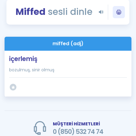
Puan Hesaplama
Miffed
sesli dinle
Rehberlik Aracı
ÖSYM Sınav Takvimi
miffed (adj)
Kampanyalar
içerlemiş
Blog
bozulmuş, sinir olmuş
İngilizce Gramer
MÜŞTERİ HİZMETLERİ
0 (850) 532 74 74