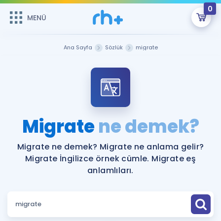
0
MENÜ
MENÜ
Üye Girişi
Ana Sayfa
Sözlük
migrate
Online Dersler
Sepetin Şu An Boş.
Çalışma Paketleri
Remzi Hoca ile seni sınava hazırlayacak onlarca eğitim seni
bekliyor!
Kitaplar ve Kaynaklar
GİRİŞ YAP
Migrate
ne demek?
Katılımcı Görüşleri
Şifremi Hatırlamıyorum
Migrate ne demek? Migrate ne anlama gelir?
Migrate İngilizce örnek cümle. Migrate eş
ÜYE DEĞİLİM
Faydalı Araçlar
anlamlıları.
Ücretsiz Kaynaklar
Blog
İngilizce Gramer
Hakkımızda
Kariyer
Sözlük
Soru & Cevap
İletişim