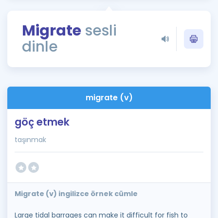
Puan Hesaplama
Migrate
sesli
Rehberlik Aracı
dinle
ÖSYM Sınav Takvimi
Kampanyalar
Blog
migrate (v)
İngilizce Gramer
göç etmek
taşınmak
Migrate (v) ingilizce örnek cümle
Large tidal barrages can make it difficult for fish to