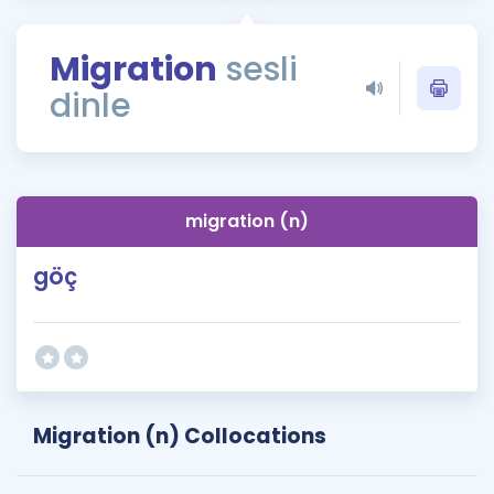
Puan Hesaplama
Migration
sesli
Rehberlik Aracı
dinle
ÖSYM Sınav Takvimi
Kampanyalar
Blog
migration (n)
İngilizce Gramer
göç
Migration (n) Collocations