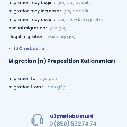
migration may begin :
göç başlayabilir
migration may increase :
göç artabilir
migration may occur :
göç meydana gelebilir
annual migration :
yıllık göç
illegal migration :
yasa dışı göç
10 Örnek daha
Migration (n) Preposition Kullanımları
migration to :
…ya göç
migration from :
...den göç
MÜŞTERİ HİZMETLERİ
0 (850) 532 74 74