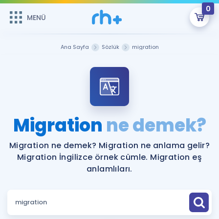
0
MENÜ
MENÜ
Üye Girişi
Ana Sayfa
Sözlük
migration
Online Dersler
Sepetin Şu An Boş.
Çalışma Paketleri
Remzi Hoca ile seni sınava hazırlayacak onlarca eğitim seni
bekliyor!
Kitaplar ve Kaynaklar
GİRİŞ YAP
Migration
ne demek?
Katılımcı Görüşleri
Şifremi Hatırlamıyorum
Migration ne demek? Migration ne anlama gelir?
Migration İngilizce örnek cümle. Migration eş
ÜYE DEĞİLİM
Faydalı Araçlar
anlamlıları.
Ücretsiz Kaynaklar
Blog
İngilizce Gramer
Hakkımızda
Kariyer
Sözlük
Soru & Cevap
İletişim