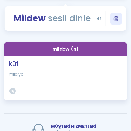
Puan Hesaplama
Mildew
sesli dinle
Rehberlik Aracı
ÖSYM Sınav Takvimi
Kampanyalar
mildew (n)
Blog
küf
İngilizce Gramer
mildiyö
MÜŞTERİ HİZMETLERİ