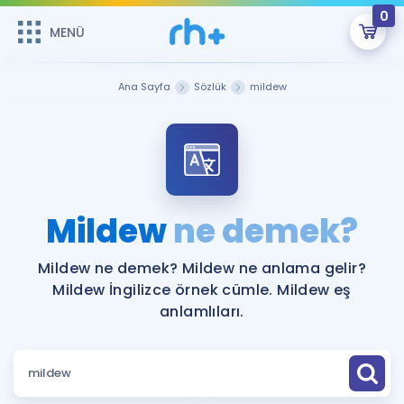
0
MENÜ
MENÜ
Üye Girişi
Ana Sayfa
Sözlük
mildew
Online Dersler
Sepetin Şu An Boş.
Çalışma Paketleri
Remzi Hoca ile seni sınava hazırlayacak onlarca eğitim seni
bekliyor!
Kitaplar ve Kaynaklar
GİRİŞ YAP
Mildew
ne demek?
Katılımcı Görüşleri
Şifremi Hatırlamıyorum
Mildew ne demek? Mildew ne anlama gelir?
Mildew İngilizce örnek cümle. Mildew eş
ÜYE DEĞİLİM
Faydalı Araçlar
anlamlıları.
Ücretsiz Kaynaklar
Blog
İngilizce Gramer
Hakkımızda
Kariyer
Sözlük
Soru & Cevap
İletişim