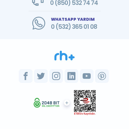
0 (850) 532 74 74
WHATSAPP YARDIM
0 (532) 365 01 08