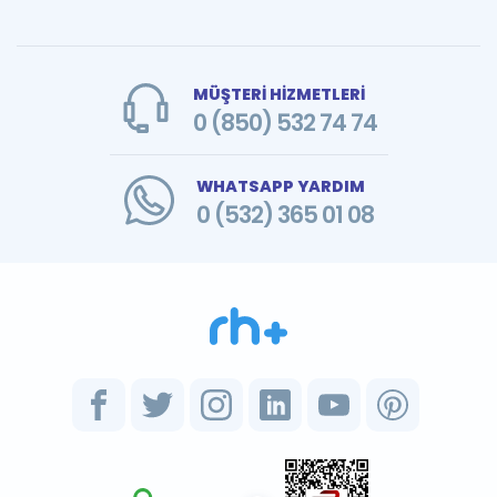
MÜŞTERİ HİZMETLERİ
0 (850) 532 74 74
WHATSAPP YARDIM
0 (532) 365 01 08