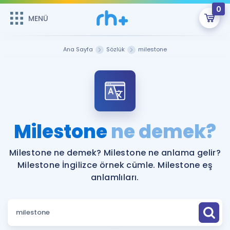
0
MENÜ
MENÜ
Üye Girişi
Ana Sayfa
Sözlük
milestone
Online Dersler
Sepetin Şu An Boş.
Çalışma Paketleri
Remzi Hoca ile seni sınava hazırlayacak onlarca eğitim seni
bekliyor!
Kitaplar ve Kaynaklar
GİRİŞ YAP
Milestone
ne demek?
Katılımcı Görüşleri
Şifremi Hatırlamıyorum
Milestone ne demek? Milestone ne anlama gelir?
Milestone İngilizce örnek cümle. Milestone eş
ÜYE DEĞİLİM
Faydalı Araçlar
anlamlıları.
Ücretsiz Kaynaklar
Blog
İngilizce Gramer
Hakkımızda
Kariyer
Sözlük
Soru & Cevap
İletişim