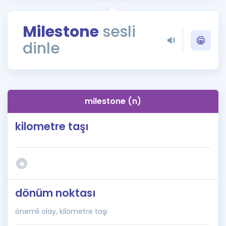
Puan Hesaplama
Milestone
sesli
Rehberlik Aracı
dinle
ÖSYM Sınav Takvimi
Kampanyalar
Blog
milestone (n)
İngilizce Gramer
kilometre taşı
dönüm noktası
önemli olay, kilometre taşı