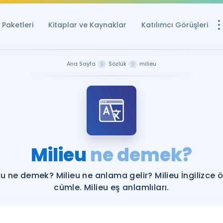
Paketleri
Kitaplar ve Kaynaklar
Katılımcı Görüşleri
Ücretsiz Kayna
Ana Sayfa
Sözlük
milieu
YDS ve YÖKDİL içi
Sözlük
İngilizce Sınavları
Puan Hesapla
Milieu
ne demek?
YDS ve YÖKDİL P
Remz
Rehberlik Aracı
eu ne demek? Milieu ne anlama gelir? Milieu İngilizce 
YDS ve YÖKDİL'e H
cümle. Milieu eş anlamlıları.
ÖSYM Sınav Ta
Tüm ÖSYM Sınavl