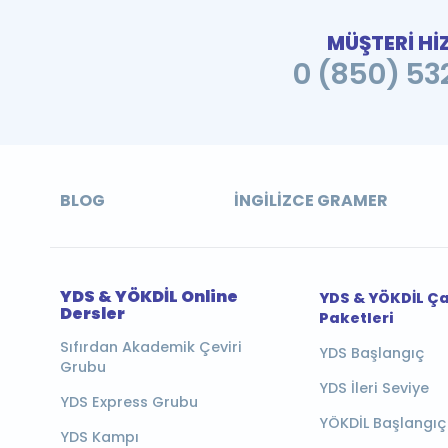
MÜŞTERİ Hİ
0 (850) 532
BLOG
İNGILIZCE GRAMER
YDS & YÖKDİL Online
YDS & YÖKDİL Ç
Dersler
Paketleri
Sıfırdan Akademik Çeviri
YDS Başlangıç
Grubu
YDS İleri Seviye
YDS Express Grubu
YÖKDİL Başlangıç
YDS Kampı