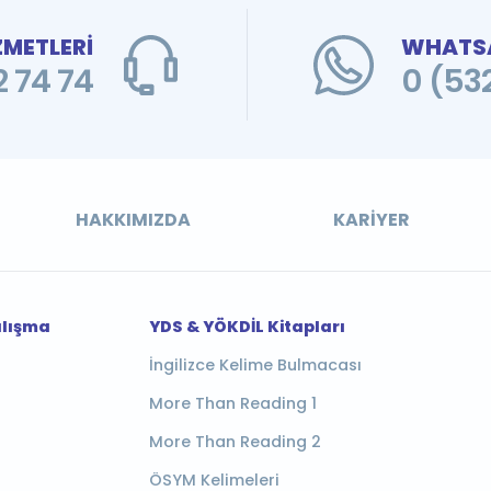
ZMETLERİ
WHATSA
 74 74
0 (53
HAKKIMIZDA
KARIYER
alışma
YDS & YÖKDİL Kitapları
İngilizce Kelime Bulmacası
More Than Reading 1
More Than Reading 2
ÖSYM Kelimeleri