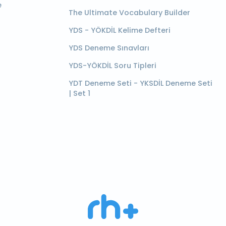
e
The Ultimate Vocabulary Builder
YDS - YÖKDİL Kelime Defteri
YDS Deneme Sınavları
YDS-YÖKDİL Soru Tipleri
YDT Deneme Seti - YKSDİL Deneme Seti
| Set 1