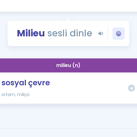
Kampanyalar
Eğitim ve Kitaplar
Blog
Milieu
sesli dinle
YDS - YÖKDİL Tüm S
İngilizce Gram
İngilizce Gramer
milieu (n)
sosyal çevre
ortam, miliyö