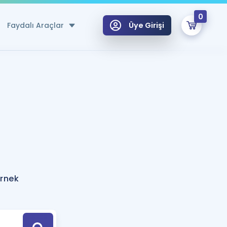
0
Faydalı Araçlar
Üye Girişi
klar
n Ücretsiz Kaynaklar
 için Özel Sözlük
Sepetin Şu An Boş.
ma
uan Hesaplama Aracı
i Hoca ile seni sınava hazırlayacak onlarca eğitim seni bekliyor!
Şifremi Hatırlamıyorum
GİRİŞ YAP
örnek
azırlananlar için Öneriler
kvimi
ÜYE DEĞİLİM
arı Tek Takvimde