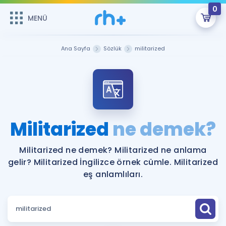
0
MENÜ
MENÜ
Üye Girişi
Ana Sayfa
Sözlük
militarized
Online Dersler
Sepetin Şu An Boş.
Çalışma Paketleri
Remzi Hoca ile seni sınava hazırlayacak onlarca eğitim seni
bekliyor!
Kitaplar ve Kaynaklar
GİRİŞ YAP
Militarized
ne demek?
Katılımcı Görüşleri
Şifremi Hatırlamıyorum
Militarized ne demek? Militarized ne anlama
gelir? Militarized İngilizce örnek cümle. Militarized
ÜYE DEĞİLİM
Faydalı Araçlar
eş anlamlıları.
Ücretsiz Kaynaklar
Blog
İngilizce Gramer
Hakkımızda
Kariyer
Sözlük
Soru & Cevap
İletişim