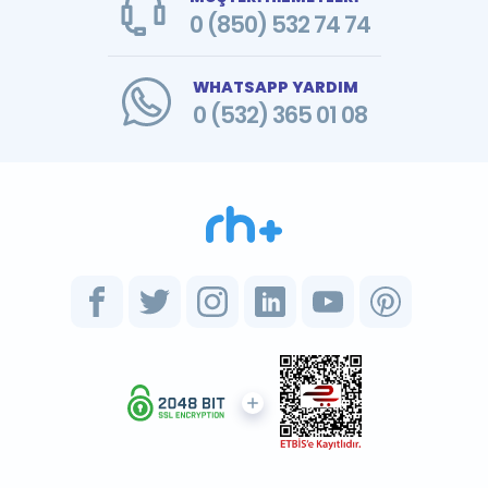
0 (850) 532 74 74
WHATSAPP YARDIM
0 (532) 365 01 08