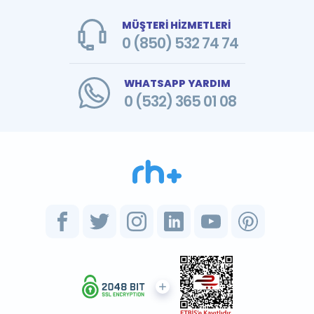
MÜŞTERİ HİZMETLERİ
0 (850) 532 74 74
WHATSAPP YARDIM
0 (532) 365 01 08