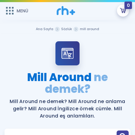
0
MENÜ
MENÜ
Üye Girişi
Ana Sayfa
Sözlük
mill around
Online Dersler
Sepetin Şu An Boş.
Çalışma Paketleri
Remzi Hoca ile seni sınava hazırlayacak onlarca eğitim seni
bekliyor!
Kitaplar ve Kaynaklar
GİRİŞ YAP
Mill Around
ne
Katılımcı Görüşleri
demek?
Şifremi Hatırlamıyorum
ÜYE DEĞİLİM
Faydalı Araçlar
Mill Around ne demek? Mill Around ne anlama
gelir? Mill Around İngilizce örnek cümle. Mill
Ücretsiz Kaynaklar
Blog
İngilizce Gramer
Around eş anlamlıları.
Hakkımızda
Kariyer
Sözlük
Soru & Cevap
İletişim