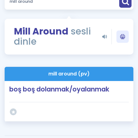
Puan Hesaplama
Rehberlik Aracı
Mill Around
sesli
ÖSYM Sınav Takvimi
dinle
Kampanyalar
Blog
mill around (pv)
İngilizce Gramer
boş boş dolanmak/oyalanmak