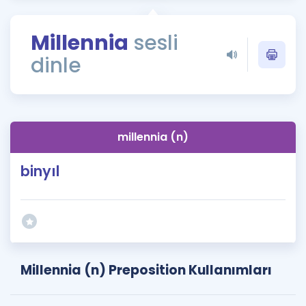
Puan Hesaplama
Millennia
sesli
Rehberlik Aracı
dinle
ÖSYM Sınav Takvimi
Kampanyalar
Blog
millennia (n)
İngilizce Gramer
binyıl
Millennia (n) Preposition Kullanımları