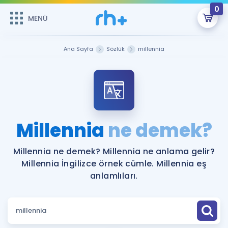
0
MENÜ
MENÜ
Üye Girişi
Ana Sayfa
Sözlük
millennia
Online Dersler
Sepetin Şu An Boş.
Çalışma Paketleri
Remzi Hoca ile seni sınava hazırlayacak onlarca eğitim seni
bekliyor!
Kitaplar ve Kaynaklar
GİRİŞ YAP
Millennia
ne demek?
Katılımcı Görüşleri
Şifremi Hatırlamıyorum
Millennia ne demek? Millennia ne anlama gelir?
Millennia İngilizce örnek cümle. Millennia eş
ÜYE DEĞİLİM
Faydalı Araçlar
anlamlıları.
Ücretsiz Kaynaklar
Blog
İngilizce Gramer
Hakkımızda
Kariyer
Sözlük
Soru & Cevap
İletişim