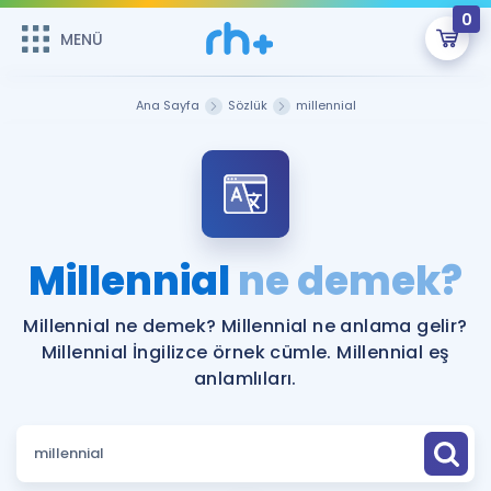
0
MENÜ
MENÜ
Üye Girişi
Ana Sayfa
Sözlük
millennial
Online Dersler
Sepetin Şu An Boş.
Çalışma Paketleri
Remzi Hoca ile seni sınava hazırlayacak onlarca eğitim seni
bekliyor!
Kitaplar ve Kaynaklar
GİRİŞ YAP
Millennial
ne demek?
Katılımcı Görüşleri
Şifremi Hatırlamıyorum
Millennial ne demek? Millennial ne anlama gelir?
Millennial İngilizce örnek cümle. Millennial eş
ÜYE DEĞİLİM
Faydalı Araçlar
anlamlıları.
Ücretsiz Kaynaklar
Blog
İngilizce Gramer
Hakkımızda
Kariyer
Sözlük
Soru & Cevap
İletişim