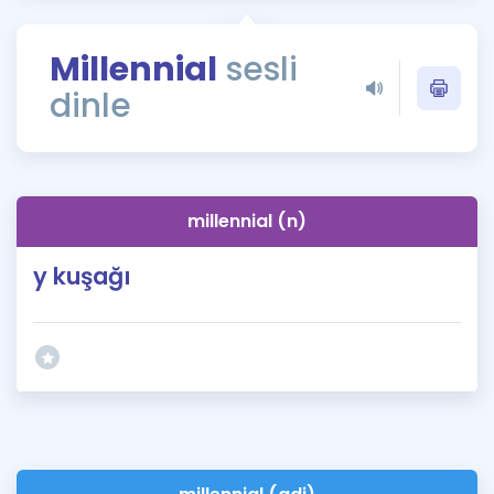
Puan Hesaplama
Millennial
sesli
Rehberlik Aracı
dinle
ÖSYM Sınav Takvimi
Kampanyalar
Blog
millennial (n)
İngilizce Gramer
y kuşağı