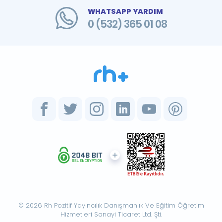
WHATSAPP YARDIM
0 (532) 365 01 08
© 2026 Rh Pozitif Yayıncılık Danışmanlık Ve Eğitim Öğretim
Hizmetleri Sanayi Ticaret Ltd. Şti.