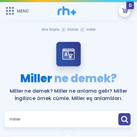
0
MENÜ
MENÜ
Üye Girişi
Ana Sayfa
Sözlük
miller
Online Dersler
Sepetin Şu An Boş.
Çalışma Paketleri
Remzi Hoca ile seni sınava hazırlayacak onlarca eğitim seni
bekliyor!
Kitaplar ve Kaynaklar
GİRİŞ YAP
Miller
ne demek?
Katılımcı Görüşleri
Şifremi Hatırlamıyorum
Miller ne demek? Miller ne anlama gelir? Miller
İngilizce örnek cümle. Miller eş anlamlıları.
ÜYE DEĞİLİM
Faydalı Araçlar
Ücretsiz Kaynaklar
Blog
İngilizce Gramer
Hakkımızda
Kariyer
Sözlük
Soru & Cevap
İletişim