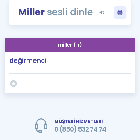
Puan Hesaplama
Miller
sesli dinle
Rehberlik Aracı
ÖSYM Sınav Takvimi
miller (n)
Kampanyalar
değirmenci
Blog
İngilizce Gramer
MÜŞTERİ HİZMETLERİ
0 (850) 532 74 74