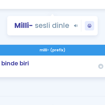
Kampanyalar
Eğitim ve Kitaplar
Blog
Milli-
sesli dinle
YDS - YÖKDİL Tüm S
İngilizce Gram
İngilizce Gramer
milli- (prefix)
binde biri