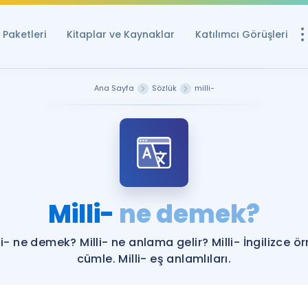
Paketleri
Kitaplar ve Kaynaklar
Katılımcı Görüşleri
Ücretsiz Kayna
Ana Sayfa
Sözlük
milli-
YDS ve YÖKDİL içi
Sözlük
İngilizce Sınavları
Puan Hesapla
Milli-
ne demek?
YDS ve YÖKDİL P
Remz
Rehberlik Aracı
li- ne demek? Milli- ne anlama gelir? Milli- İngilizce ö
YDS ve YÖKDİL'e H
cümle. Milli- eş anlamlıları.
ÖSYM Sınav Ta
Tüm ÖSYM Sınavl