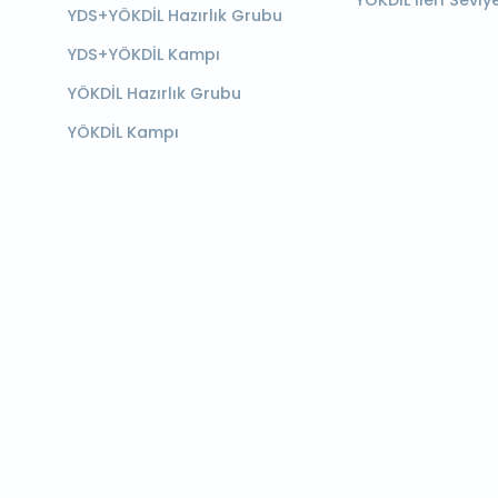
YÖKDİL İleri Seviy
YDS+YÖKDİL Hazırlık Grubu
YDS+YÖKDİL Kampı
YÖKDİL Hazırlık Grubu
YÖKDİL Kampı