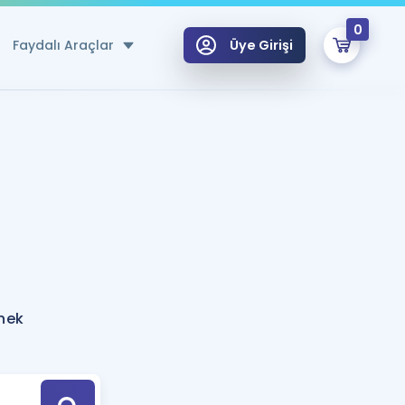
0
Faydalı Araçlar
Üye Girişi
klar
n Ücretsiz Kaynaklar
 için Özel Sözlük
Sepetin Şu An Boş.
ma
uan Hesaplama Aracı
i Hoca ile seni sınava hazırlayacak onlarca eğitim seni bekliyor!
Şifremi Hatırlamıyorum
GİRİŞ YAP
rnek
azırlananlar için Öneriler
kvimi
ÜYE DEĞİLİM
arı Tek Takvimde