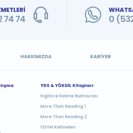
ZMETLERİ
WHATSA
 74 74
0 (53
HAKKIMIZDA
KARIYER
alışma
YDS & YÖKDİL Kitapları
İngilizce Kelime Bulmacası
More Than Reading 1
More Than Reading 2
ÖSYM Kelimeleri