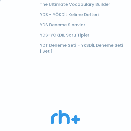
e
The Ultimate Vocabulary Builder
YDS - YÖKDİL Kelime Defteri
YDS Deneme Sınavları
YDS-YÖKDİL Soru Tipleri
YDT Deneme Seti - YKSDİL Deneme Seti
| Set 1