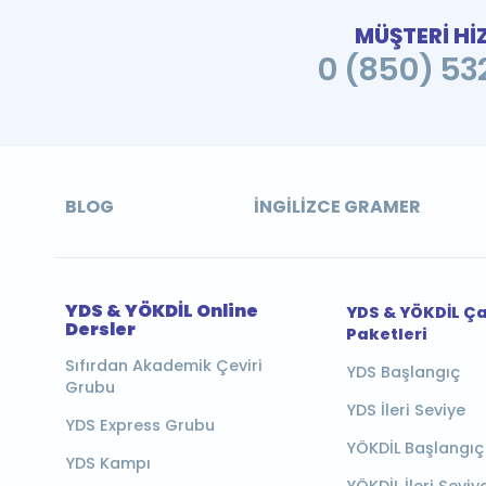
MÜŞTERİ Hİ
0 (850) 532
BLOG
İNGILIZCE GRAMER
YDS & YÖKDİL Online
YDS & YÖKDİL Ç
Dersler
Paketleri
Sıfırdan Akademik Çeviri
YDS Başlangıç
Grubu
YDS İleri Seviye
YDS Express Grubu
YÖKDİL Başlangıç
YDS Kampı