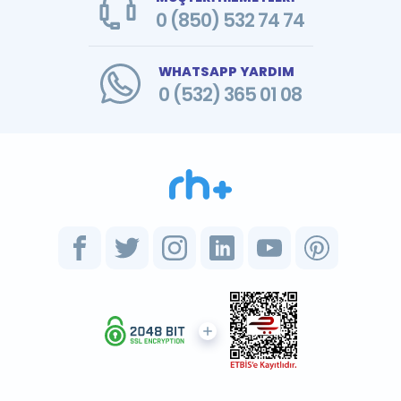
0 (850) 532 74 74
WHATSAPP YARDIM
0 (532) 365 01 08