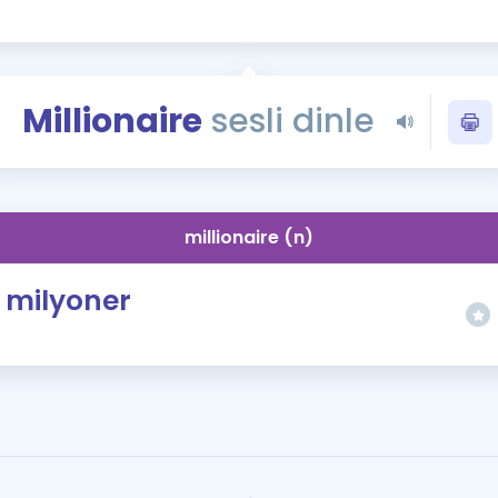
Kampanyalar
Eğitim ve Kitaplar
Blog
Millionaire
sesli dinle
YDS - YÖKDİL Tüm S
İngilizce Gram
İngilizce Gramer
millionaire (n)
milyoner