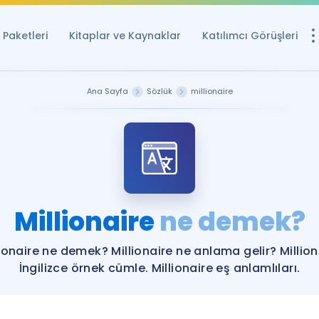
Paketleri
Kitaplar ve Kaynaklar
Katılımcı Görüşleri
Ücretsiz Kayna
Ana Sayfa
Sözlük
millionaire
YDS ve YÖKDİL içi
Sözlük
İngilizce Sınavları
Puan Hesapla
Millionaire
ne demek?
YDS ve YÖKDİL P
Remz
Rehberlik Aracı
lionaire ne demek? Millionaire ne anlama gelir? Million
YDS ve YÖKDİL'e H
İngilizce örnek cümle. Millionaire eş anlamlıları.
ÖSYM Sınav Ta
Tüm ÖSYM Sınavl