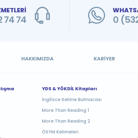
ZMETLERİ
WHATSA
 74 74
0 (53
HAKKIMIZDA
KARIYER
alışma
YDS & YÖKDİL Kitapları
İngilizce Kelime Bulmacası
More Than Reading 1
More Than Reading 2
ÖSYM Kelimeleri