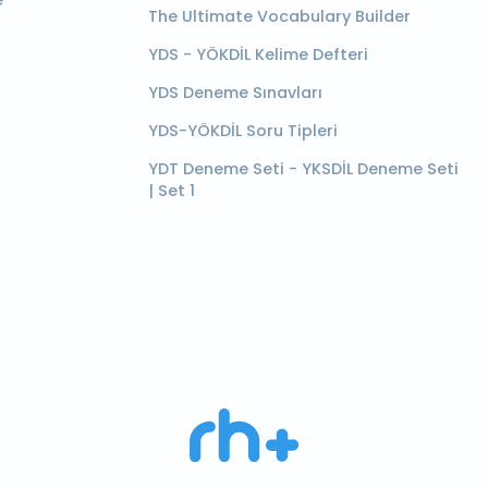
e
The Ultimate Vocabulary Builder
YDS - YÖKDİL Kelime Defteri
YDS Deneme Sınavları
YDS-YÖKDİL Soru Tipleri
YDT Deneme Seti - YKSDİL Deneme Seti
| Set 1