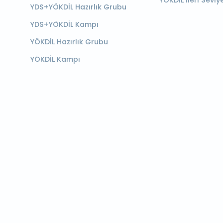
YÖKDİL İleri Seviy
YDS+YÖKDİL Hazırlık Grubu
YDS+YÖKDİL Kampı
YÖKDİL Hazırlık Grubu
YÖKDİL Kampı