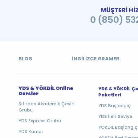
MÜŞTERİ Hİ
0 (850) 532
BLOG
İNGILIZCE GRAMER
YDS & YÖKDİL Online
YDS & YÖKDİL Ç
Dersler
Paketleri
Sıfırdan Akademik Çeviri
YDS Başlangıç
Grubu
YDS İleri Seviye
YDS Express Grubu
YÖKDİL Başlangıç
YDS Kampı