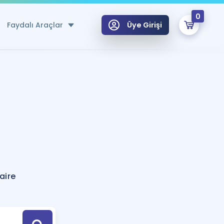
0
Faydalı Araçlar
Üye Girişi
klar
n Ücretsiz Kaynaklar
 için Özel Sözlük
Sepetin Şu An Boş.
ma
uan Hesaplama Aracı
i Hoca ile seni sınava hazırlayacak onlarca eğitim seni bekliyor!
Şifremi Hatırlamıyorum
GİRİŞ YAP
aire
azırlananlar için Öneriler
kvimi
ÜYE DEĞİLİM
arı Tek Takvimde