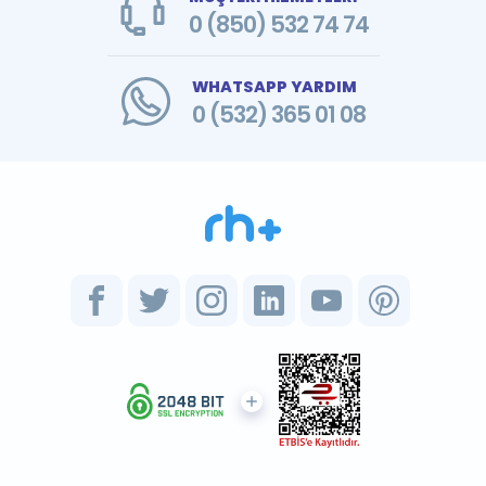
0 (850) 532 74 74
WHATSAPP YARDIM
0 (532) 365 01 08