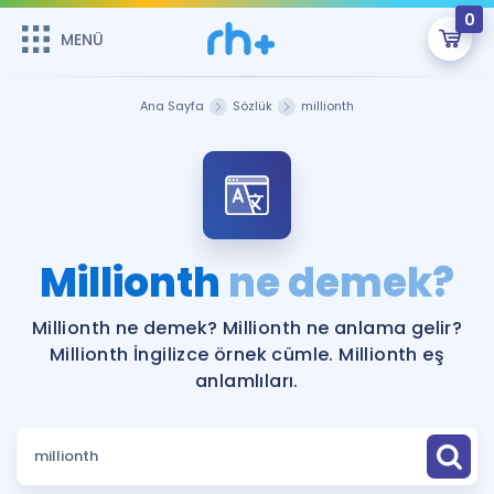
0
MENÜ
MENÜ
Üye Girişi
Ana Sayfa
Sözlük
millionth
Online Dersler
Sepetin Şu An Boş.
Çalışma Paketleri
Remzi Hoca ile seni sınava hazırlayacak onlarca eğitim seni
bekliyor!
Kitaplar ve Kaynaklar
GİRİŞ YAP
Millionth
ne demek?
Katılımcı Görüşleri
Şifremi Hatırlamıyorum
Millionth ne demek? Millionth ne anlama gelir?
Millionth İngilizce örnek cümle. Millionth eş
ÜYE DEĞİLİM
Faydalı Araçlar
anlamlıları.
Ücretsiz Kaynaklar
Blog
İngilizce Gramer
Hakkımızda
Kariyer
Sözlük
Soru & Cevap
İletişim