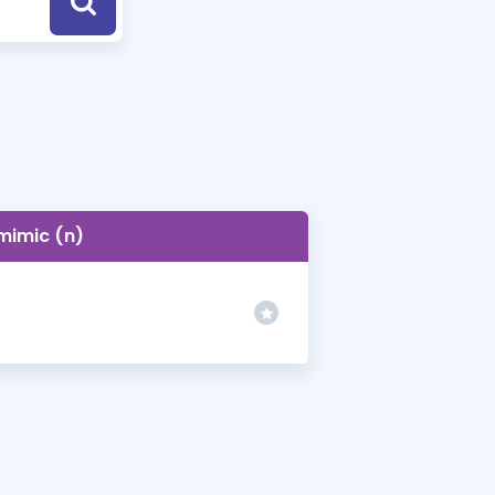
a Özel Fırsatlar
ınavlarla İlgili Haberler
er
 ve Konu Anlatımı
mimic (n)