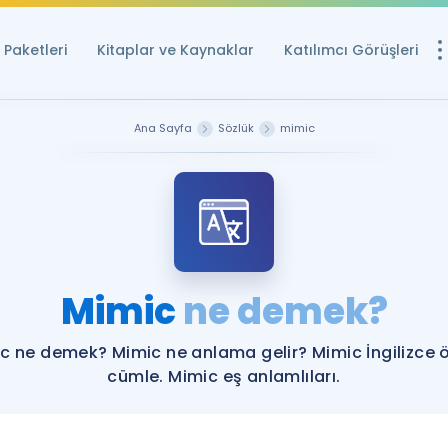
Paketleri
Kitaplar ve Kaynaklar
Katılımcı Görüşleri
Ücretsiz Kayna
Ana Sayfa
Sözlük
mimic
YDS ve YÖKDİL içi
Sözlük
İngilizce Sınavları
Puan Hesapla
Mimic
ne demek?
YDS ve YÖKDİL P
Remz
Rehberlik Aracı
c ne demek? Mimic ne anlama gelir? Mimic İngilizce 
YDS ve YÖKDİL'e H
cümle. Mimic eş anlamlıları.
ÖSYM Sınav Ta
Tüm ÖSYM Sınavl