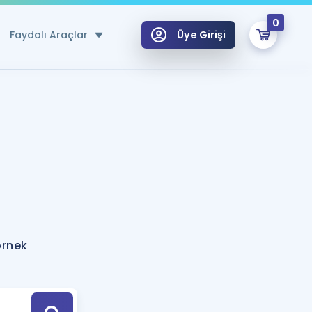
0
Faydalı Araçlar
Üye Girişi
klar
n Ücretsiz Kaynaklar
 için Özel Sözlük
Sepetin Şu An Boş.
ma
uan Hesaplama Aracı
i Hoca ile seni sınava hazırlayacak onlarca eğitim seni bekliyor!
Şifremi Hatırlamıyorum
GİRİŞ YAP
örnek
azırlananlar için Öneriler
kvimi
ÜYE DEĞİLİM
arı Tek Takvimde