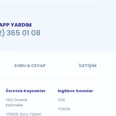
PP YARDIM
2) 365 01 08
SORU & CEVAP
İLETIŞIM
Ücretsiz Kaynaklar
İngilizce Sınavlar
YDS Önemli
YDS
Kelimeler
YÖKDİL
YÖKDİL Soru Tipleri