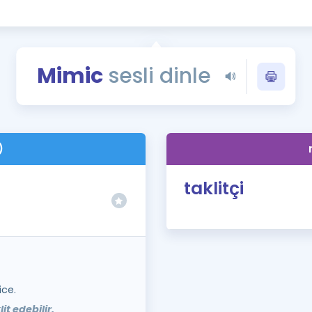
Kampanyalar
Eğitim ve Kitaplar
Blog
Mimic
sesli dinle
YDS - YÖKDİL Tüm S
İngilizce Gram
İngilizce Gramer
)
taklitçi
ice.
it edebilir.