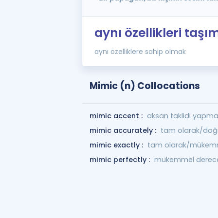
aynı özellikleri taş
aynı özelliklere sahip olmak
Mimic (n) Collocations
mimic accent :
aksan taklidi yapma
mimic accurately :
tam olarak/doğru
mimic exactly :
tam olarak/mükemme
mimic perfectly :
mükemmel dereced