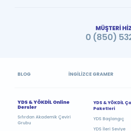
MÜŞTERİ Hİ
0 (850) 532
BLOG
İNGILIZCE GRAMER
YDS & YÖKDİL Online
YDS & YÖKDİL Ç
Dersler
Paketleri
Sıfırdan Akademik Çeviri
YDS Başlangıç
Grubu
YDS İleri Seviye