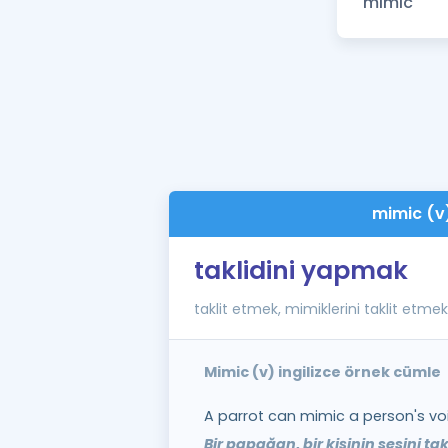
mimic (v
taklidini yapmak
taklit etmek, mimiklerini taklit etmek
Mimic (v) ingilizce örnek cümle
A parrot can mimic a person's vo
Bir papağan, bir kişinin sesini takl