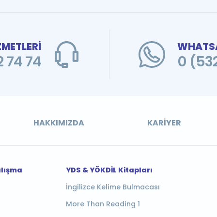
ZMETLERİ
WHATSA
 74 74
0 (53
HAKKIMIZDA
KARIYER
alışma
YDS & YÖKDİL Kitapları
İngilizce Kelime Bulmacası
More Than Reading 1