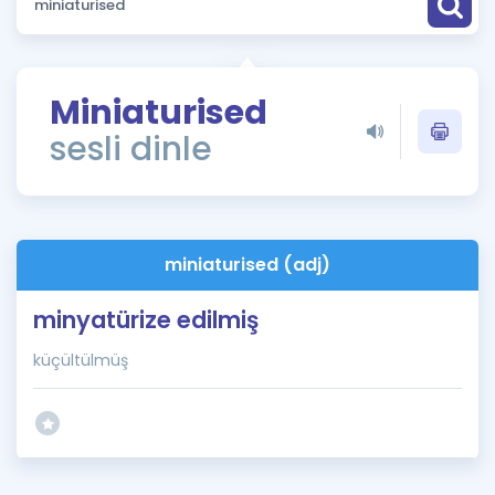
Puan Hesaplama
Rehberlik Aracı
Miniaturised
ÖSYM Sınav Takvimi
sesli dinle
Kampanyalar
Blog
miniaturised (adj)
İngilizce Gramer
minyatürize edilmiş
küçültülmüş