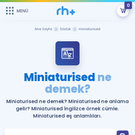
0
MENÜ
MENÜ
Üye Girişi
Ana Sayfa
Sözlük
miniaturised
Online Dersler
Sepetin Şu An Boş.
Çalışma Paketleri
Remzi Hoca ile seni sınava hazırlayacak onlarca eğitim seni
bekliyor!
Kitaplar ve Kaynaklar
GİRİŞ YAP
Miniaturised
ne
Katılımcı Görüşleri
demek?
Şifremi Hatırlamıyorum
ÜYE DEĞİLİM
Faydalı Araçlar
Miniaturised ne demek? Miniaturised ne anlama
gelir? Miniaturised İngilizce örnek cümle.
Ücretsiz Kaynaklar
Blog
İngilizce Gramer
Miniaturised eş anlamlıları.
Hakkımızda
Kariyer
Sözlük
Soru & Cevap
İletişim