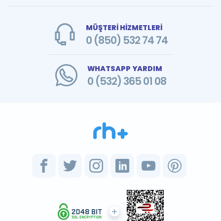
MÜŞTERİ HİZMETLERİ
0 (850) 532 74 74
WHATSAPP YARDIM
0 (532) 365 01 08