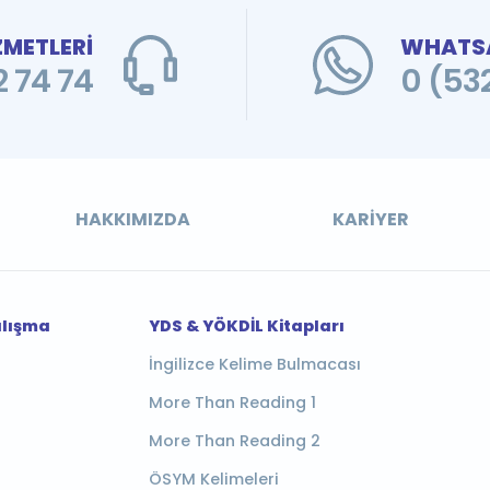
ZMETLERİ
WHATSA
 74 74
0 (53
HAKKIMIZDA
KARIYER
alışma
YDS & YÖKDİL Kitapları
İngilizce Kelime Bulmacası
More Than Reading 1
More Than Reading 2
ÖSYM Kelimeleri