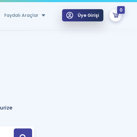
0
Faydalı Araçlar
Üye Girişi
klar
n Ücretsiz Kaynaklar
 için Özel Sözlük
Sepetin Şu An Boş.
ma
uan Hesaplama Aracı
i Hoca ile seni sınava hazırlayacak onlarca eğitim seni bekliyor!
Şifremi Hatırlamıyorum
GİRİŞ YAP
urize
azırlananlar için Öneriler
kvimi
ÜYE DEĞİLİM
arı Tek Takvimde