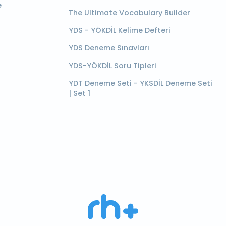
e
The Ultimate Vocabulary Builder
YDS - YÖKDİL Kelime Defteri
YDS Deneme Sınavları
YDS-YÖKDİL Soru Tipleri
YDT Deneme Seti - YKSDİL Deneme Seti
| Set 1