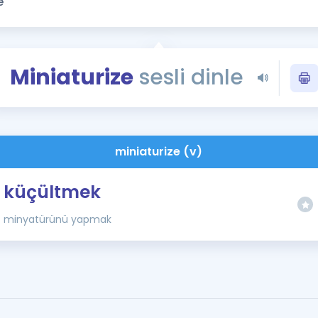
Kampanyalar
Eğitim ve Kitaplar
Blog
Miniaturize
sesli dinle
YDS - YÖKDİL Tüm S
İngilizce Gram
İngilizce Gramer
miniaturize (v)
küçültmek
minyatürünü yapmak