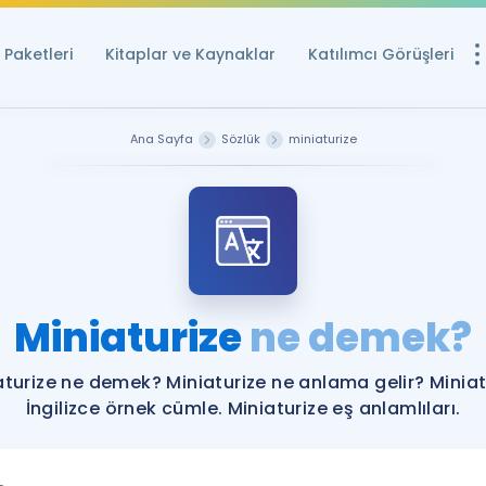
Paketleri
Kitaplar ve Kaynaklar
Katılımcı Görüşleri
Ücretsiz Kayna
Ana Sayfa
Sözlük
miniaturize
YDS ve YÖKDİL içi
Sözlük
İngilizce Sınavları
Puan Hesapla
Miniaturize
ne demek?
YDS ve YÖKDİL P
Remz
Rehberlik Aracı
aturize ne demek? Miniaturize ne anlama gelir? Miniat
YDS ve YÖKDİL'e H
İngilizce örnek cümle. Miniaturize eş anlamlıları.
ÖSYM Sınav Ta
Tüm ÖSYM Sınavl