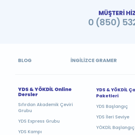
MÜŞTERİ Hİ
0 (850) 532
BLOG
İNGILIZCE GRAMER
YDS & YÖKDİL Online
YDS & YÖKDİL Ç
Dersler
Paketleri
Sıfırdan Akademik Çeviri
YDS Başlangıç
Grubu
YDS İleri Seviye
YDS Express Grubu
YÖKDİL Başlangıç
YDS Kampı