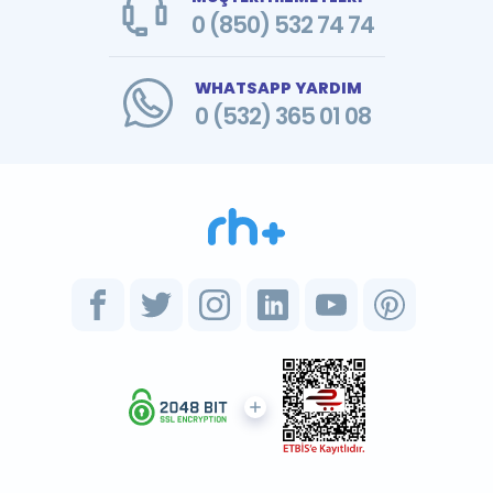
0 (850) 532 74 74
WHATSAPP YARDIM
0 (532) 365 01 08