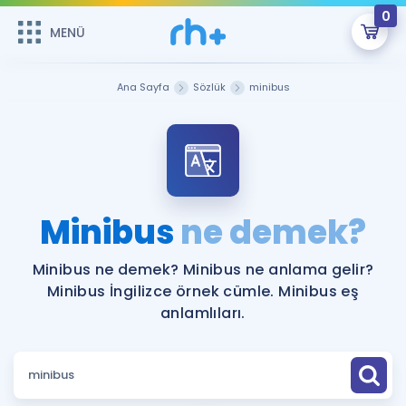
0
MENÜ
MENÜ
Üye Girişi
Ana Sayfa
Sözlük
minibus
Online Dersler
Sepetin Şu An Boş.
Çalışma Paketleri
Remzi Hoca ile seni sınava hazırlayacak onlarca eğitim seni
bekliyor!
Kitaplar ve Kaynaklar
GİRİŞ YAP
Minibus
ne demek?
Katılımcı Görüşleri
Şifremi Hatırlamıyorum
Minibus ne demek? Minibus ne anlama gelir?
Minibus İngilizce örnek cümle. Minibus eş
ÜYE DEĞİLİM
Faydalı Araçlar
anlamlıları.
Ücretsiz Kaynaklar
Blog
İngilizce Gramer
Hakkımızda
Kariyer
Sözlük
Soru & Cevap
İletişim