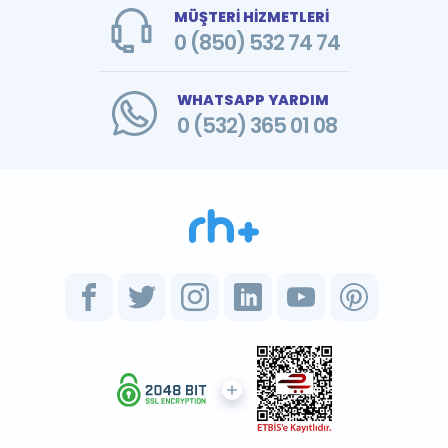
MÜŞTERİ HİZMETLERİ
0 (850) 532 74 74
WHATSAPP YARDIM
0 (532) 365 01 08