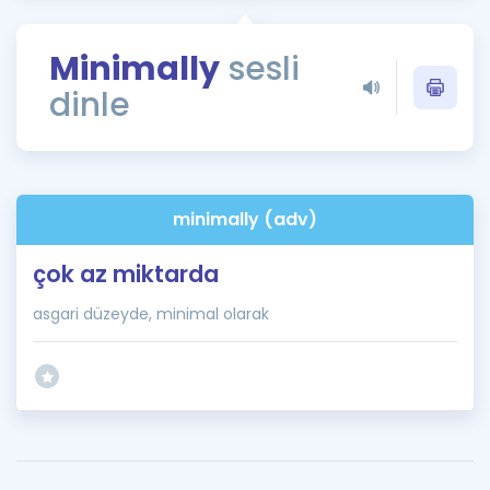
Puan Hesaplama
Minimally
sesli
Rehberlik Aracı
dinle
ÖSYM Sınav Takvimi
Kampanyalar
Blog
minimally (adv)
İngilizce Gramer
çok az miktarda
asgari düzeyde, minimal olarak