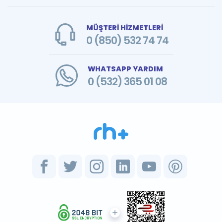
MÜŞTERİ HİZMETLERİ
0 (850) 532 74 74
WHATSAPP YARDIM
0 (532) 365 01 08