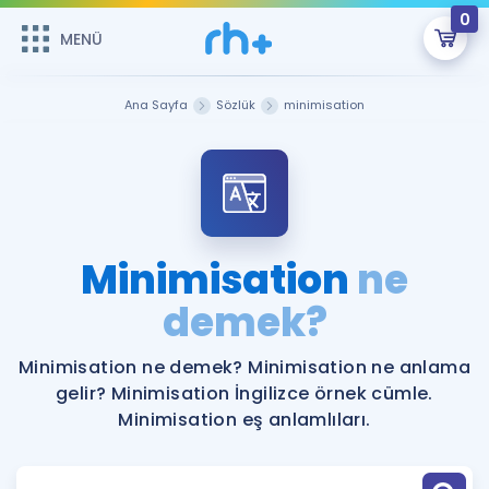
0
MENÜ
MENÜ
Üye Girişi
Ana Sayfa
Sözlük
minimisation
Online Dersler
Sepetin Şu An Boş.
Çalışma Paketleri
Remzi Hoca ile seni sınava hazırlayacak onlarca eğitim seni
bekliyor!
Kitaplar ve Kaynaklar
GİRİŞ YAP
Minimisation
ne
Katılımcı Görüşleri
demek?
Şifremi Hatırlamıyorum
ÜYE DEĞİLİM
Faydalı Araçlar
Minimisation ne demek? Minimisation ne anlama
gelir? Minimisation İngilizce örnek cümle.
Ücretsiz Kaynaklar
Blog
İngilizce Gramer
Minimisation eş anlamlıları.
Hakkımızda
Kariyer
Sözlük
Soru & Cevap
İletişim