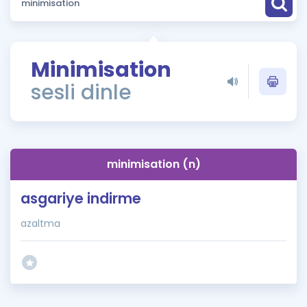
Puan Hesaplama
Rehberlik Aracı
Minimisation
ÖSYM Sınav Takvimi
sesli dinle
Kampanyalar
Blog
minimisation (n)
İngilizce Gramer
asgariye indirme
azaltma