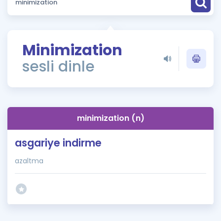
Puan Hesaplama
Rehberlik Aracı
Minimization
ÖSYM Sınav Takvimi
sesli dinle
Kampanyalar
Blog
minimization (n)
İngilizce Gramer
asgariye indirme
azaltma