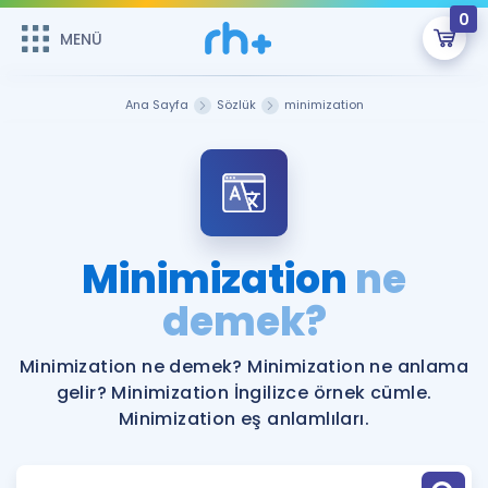
0
MENÜ
MENÜ
Üye Girişi
Ana Sayfa
Sözlük
minimization
Online Dersler
Sepetin Şu An Boş.
Çalışma Paketleri
Remzi Hoca ile seni sınava hazırlayacak onlarca eğitim seni
bekliyor!
Kitaplar ve Kaynaklar
GİRİŞ YAP
Minimization
ne
Katılımcı Görüşleri
demek?
Şifremi Hatırlamıyorum
ÜYE DEĞİLİM
Faydalı Araçlar
Minimization ne demek? Minimization ne anlama
gelir? Minimization İngilizce örnek cümle.
Ücretsiz Kaynaklar
Blog
İngilizce Gramer
Minimization eş anlamlıları.
Hakkımızda
Kariyer
Sözlük
Soru & Cevap
İletişim