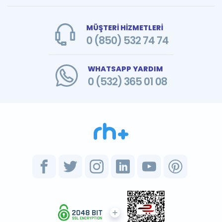
MÜŞTERİ HİZMETLERİ
0 (850) 532 74 74
WHATSAPP YARDIM
0 (532) 365 01 08