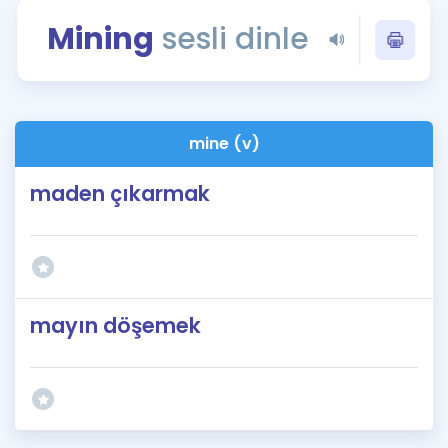
Puan Hesaplama
Mining
sesli dinle
Rehberlik Aracı
ÖSYM Sınav Takvimi
mine (v)
Kampanyalar
maden çıkarmak
Blog
İngilizce Gramer
mayın döşemek