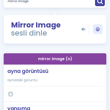
Puan Hesaplama
Rehberlik Aracı
Mirror Image
ÖSYM Sınav Takvimi
sesli dinle
Kampanyalar
Blog
mirror image (n)
İngilizce Gramer
ayna görüntüsü
aynadaki görüntü
yansıma