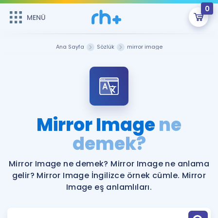
0
MENÜ
MENÜ
Üye Girişi
Ana Sayfa
Sözlük
mirror image
Online Dersler
Sepetin Şu An Boş.
Çalışma Paketleri
Remzi Hoca ile seni sınava hazırlayacak onlarca eğitim seni
bekliyor!
Kitaplar ve Kaynaklar
GİRİŞ YAP
Mirror Image
ne
Katılımcı Görüşleri
demek?
Şifremi Hatırlamıyorum
ÜYE DEĞİLİM
Faydalı Araçlar
Mirror Image ne demek? Mirror Image ne anlama
gelir? Mirror Image İngilizce örnek cümle. Mirror
Ücretsiz Kaynaklar
Blog
İngilizce Gramer
Image eş anlamlıları.
Hakkımızda
Kariyer
Sözlük
Soru & Cevap
İletişim