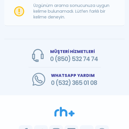
Puan Hesaplama
Üzgünüm arama sonucunuza uygun
kelime bulunamadı. Lütfen farklı bir
kelime deneyin.
Rehberlik Aracı
ÖSYM Sınav Takvimi
Kampanyalar
MÜŞTERİ HİZMETLERİ
Blog
0 (850) 532 74 74
İngilizce Gramer
WHATSAPP YARDIM
0 (532) 365 01 08