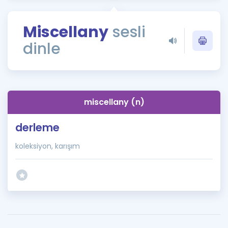
Puan Hesaplama
Miscellany
sesli
Rehberlik Aracı
dinle
ÖSYM Sınav Takvimi
Kampanyalar
Blog
miscellany (n)
İngilizce Gramer
derleme
koleksiyon, karışım