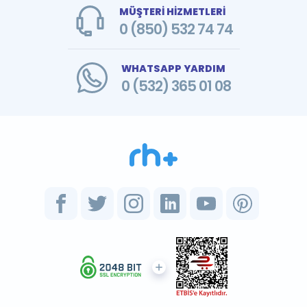
MÜŞTERİ HİZMETLERİ
0 (850) 532 74 74
WHATSAPP YARDIM
0 (532) 365 01 08