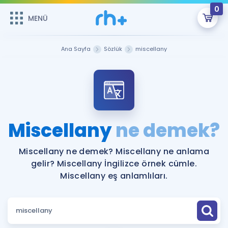
0
MENÜ
MENÜ
Üye Girişi
Ana Sayfa
Sözlük
miscellany
Online Dersler
Sepetin Şu An Boş.
Çalışma Paketleri
Remzi Hoca ile seni sınava hazırlayacak onlarca eğitim seni
bekliyor!
Kitaplar ve Kaynaklar
GİRİŞ YAP
Miscellany
ne demek?
Katılımcı Görüşleri
Şifremi Hatırlamıyorum
Miscellany ne demek? Miscellany ne anlama
gelir? Miscellany İngilizce örnek cümle.
ÜYE DEĞİLİM
Faydalı Araçlar
Miscellany eş anlamlıları.
Ücretsiz Kaynaklar
Blog
İngilizce Gramer
Hakkımızda
Kariyer
Sözlük
Soru & Cevap
İletişim