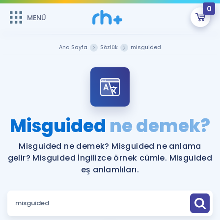
0
MENÜ
MENÜ
Üye Girişi
Ana Sayfa
Sözlük
misguided
Online Dersler
Sepetin Şu An Boş.
Çalışma Paketleri
Remzi Hoca ile seni sınava hazırlayacak onlarca eğitim seni
bekliyor!
Kitaplar ve Kaynaklar
GİRİŞ YAP
Misguided
ne demek?
Katılımcı Görüşleri
Şifremi Hatırlamıyorum
Misguided ne demek? Misguided ne anlama
gelir? Misguided İngilizce örnek cümle. Misguided
ÜYE DEĞİLİM
Faydalı Araçlar
eş anlamlıları.
Ücretsiz Kaynaklar
Blog
İngilizce Gramer
Hakkımızda
Kariyer
Sözlük
Soru & Cevap
İletişim