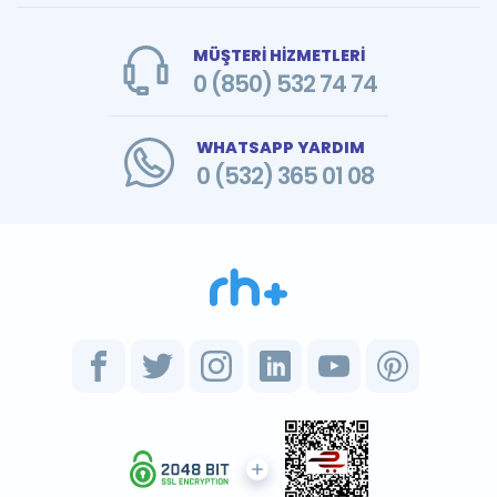
MÜŞTERİ HİZMETLERİ
0 (850) 532 74 74
WHATSAPP YARDIM
0 (532) 365 01 08