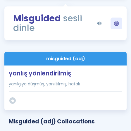
Puan Hesaplama
Misguided
sesli
Rehberlik Aracı
dinle
ÖSYM Sınav Takvimi
Kampanyalar
Blog
misguided (adj)
İngilizce Gramer
yanlış yönlendirilmiş
yanılgıya düşmüş, yanıltılmış, hatalı
Misguided (adj) Collocations