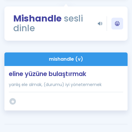
Puan Hesaplama
Mishandle
sesli
Rehberlik Aracı
dinle
ÖSYM Sınav Takvimi
Kampanyalar
Blog
mishandle (v)
İngilizce Gramer
eline yüzüne bulaştırmak
yanlış ele almak, (durumu) iyi yönetememek