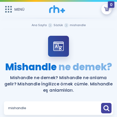
0
MENÜ
MENÜ
Üye Girişi
Ana Sayfa
Sözlük
mishandle
Online Dersler
Sepetin Şu An Boş.
Çalışma Paketleri
Remzi Hoca ile seni sınava hazırlayacak onlarca eğitim seni
bekliyor!
Kitaplar ve Kaynaklar
GİRİŞ YAP
Mishandle
ne demek?
Katılımcı Görüşleri
Şifremi Hatırlamıyorum
Mishandle ne demek? Mishandle ne anlama
gelir? Mishandle İngilizce örnek cümle. Mishandle
ÜYE DEĞİLİM
Faydalı Araçlar
eş anlamlıları.
Ücretsiz Kaynaklar
Blog
İngilizce Gramer
Hakkımızda
Kariyer
Sözlük
Soru & Cevap
İletişim