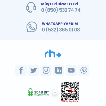
MÜŞTERİ HİZMETLERİ
0 (850) 532 74 74
WHATSAPP YARDIM
0 (532) 365 01 08