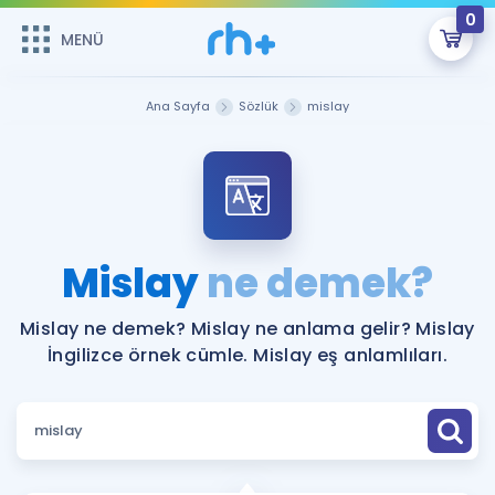
0
MENÜ
MENÜ
Üye Girişi
Ana Sayfa
Sözlük
mislay
Online Dersler
Sepetin Şu An Boş.
Çalışma Paketleri
Remzi Hoca ile seni sınava hazırlayacak onlarca eğitim seni
bekliyor!
Kitaplar ve Kaynaklar
GİRİŞ YAP
Mislay
ne demek?
Katılımcı Görüşleri
Şifremi Hatırlamıyorum
Mislay ne demek? Mislay ne anlama gelir? Mislay
İngilizce örnek cümle. Mislay eş anlamlıları.
ÜYE DEĞİLİM
Faydalı Araçlar
Ücretsiz Kaynaklar
Blog
İngilizce Gramer
Hakkımızda
Kariyer
Sözlük
Soru & Cevap
İletişim