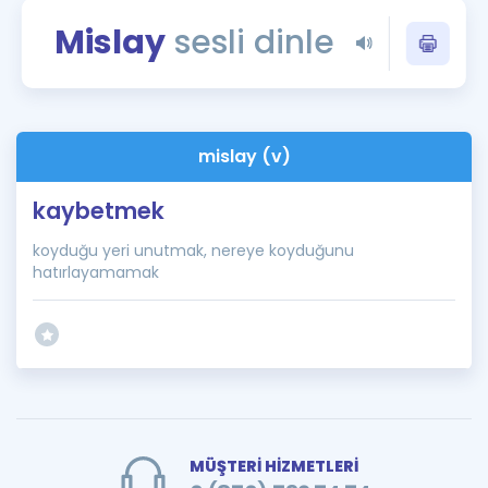
Puan Hesaplama
Mislay
sesli dinle
Rehberlik Aracı
ÖSYM Sınav Takvimi
mislay (v)
Kampanyalar
kaybetmek
Blog
koyduğu yeri unutmak, nereye koyduğunu
İngilizce Gramer
hatırlayamamak
MÜŞTERİ HİZMETLERİ