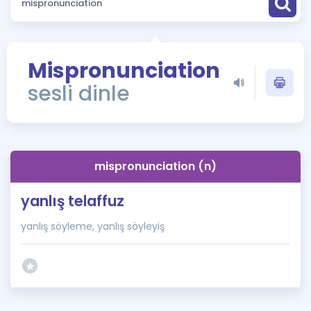
Puan Hesaplama
Rehberlik Aracı
Mispronunciation
ÖSYM Sınav Takvimi
sesli dinle
Kampanyalar
Blog
mispronunciation (n)
İngilizce Gramer
yanlış telaffuz
yanlış söyleme, yanlış söyleyiş