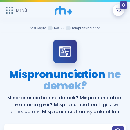
0
MENÜ
MENÜ
Üye Girişi
Ana Sayfa
Sözlük
mispronunciation
Online Dersler
Sepetin Şu An Boş.
Çalışma Paketleri
Remzi Hoca ile seni sınava hazırlayacak onlarca eğitim seni
bekliyor!
Kitaplar ve Kaynaklar
GİRİŞ YAP
Mispronunciation
ne
Katılımcı Görüşleri
demek?
Şifremi Hatırlamıyorum
ÜYE DEĞİLİM
Faydalı Araçlar
Mispronunciation ne demek? Mispronunciation
ne anlama gelir? Mispronunciation İngilizce
Ücretsiz Kaynaklar
Blog
İngilizce Gramer
örnek cümle. Mispronunciation eş anlamlıları.
Hakkımızda
Kariyer
Sözlük
Soru & Cevap
İletişim