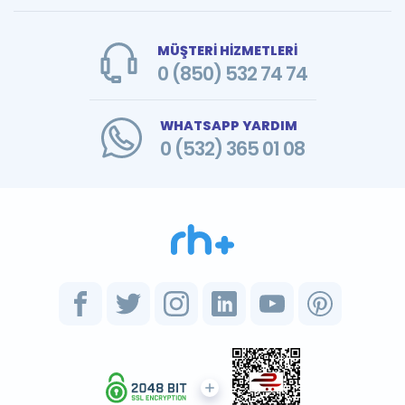
MÜŞTERİ HİZMETLERİ
0 (850) 532 74 74
WHATSAPP YARDIM
0 (532) 365 01 08