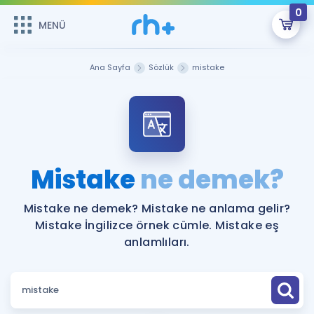
0
MENÜ
MENÜ
Üye Girişi
Ana Sayfa
Sözlük
mistake
Online Dersler
Sepetin Şu An Boş.
Çalışma Paketleri
Remzi Hoca ile seni sınava hazırlayacak onlarca eğitim seni
bekliyor!
Kitaplar ve Kaynaklar
GİRİŞ YAP
Mistake
ne demek?
Katılımcı Görüşleri
Şifremi Hatırlamıyorum
Mistake ne demek? Mistake ne anlama gelir?
Mistake İngilizce örnek cümle. Mistake eş
ÜYE DEĞİLİM
Faydalı Araçlar
anlamlıları.
Ücretsiz Kaynaklar
Blog
İngilizce Gramer
Hakkımızda
Kariyer
Sözlük
Soru & Cevap
İletişim