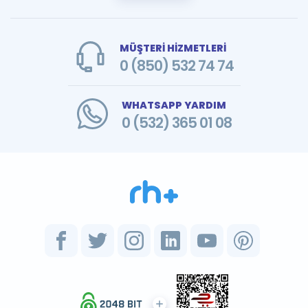
MÜŞTERİ HİZMETLERİ
0 (850) 532 74 74
WHATSAPP YARDIM
0 (532) 365 01 08