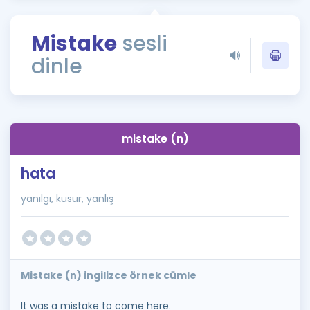
Puan Hesaplama
Mistake
sesli
Rehberlik Aracı
dinle
ÖSYM Sınav Takvimi
Kampanyalar
Blog
mistake (n)
İngilizce Gramer
hata
yanılgı, kusur, yanlış
Mistake (n) ingilizce örnek cümle
It was a mistake to come here.