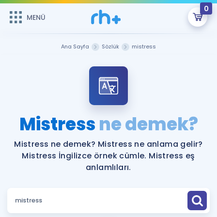
0
MENÜ
MENÜ
Üye Girişi
Ana Sayfa
Sözlük
mistress
Online Dersler
Sepetin Şu An Boş.
Çalışma Paketleri
Remzi Hoca ile seni sınava hazırlayacak onlarca eğitim seni
bekliyor!
Kitaplar ve Kaynaklar
GİRİŞ YAP
Mistress
ne demek?
Katılımcı Görüşleri
Şifremi Hatırlamıyorum
Mistress ne demek? Mistress ne anlama gelir?
Mistress İngilizce örnek cümle. Mistress eş
ÜYE DEĞİLİM
Faydalı Araçlar
anlamlıları.
Ücretsiz Kaynaklar
Blog
İngilizce Gramer
Hakkımızda
Kariyer
Sözlük
Soru & Cevap
İletişim