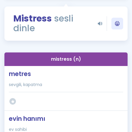
Puan Hesaplama
Mistress
sesli
Rehberlik Aracı
dinle
ÖSYM Sınav Takvimi
Kampanyalar
Blog
mistress (n)
İngilizce Gramer
metres
sevgili, kapatma
evin hanımı
ev sahibi