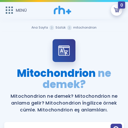
0
MENÜ
MENÜ
Üye Girişi
Ana Sayfa
Sözlük
mitochondrion
Online Dersler
Sepetin Şu An Boş.
Çalışma Paketleri
Remzi Hoca ile seni sınava hazırlayacak onlarca eğitim seni
bekliyor!
Kitaplar ve Kaynaklar
GİRİŞ YAP
Mitochondrion
ne
Katılımcı Görüşleri
demek?
Şifremi Hatırlamıyorum
ÜYE DEĞİLİM
Faydalı Araçlar
Mitochondrion ne demek? Mitochondrion ne
anlama gelir? Mitochondrion İngilizce örnek
Ücretsiz Kaynaklar
Blog
İngilizce Gramer
cümle. Mitochondrion eş anlamlıları.
Hakkımızda
Kariyer
Sözlük
Soru & Cevap
İletişim