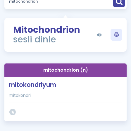
Puan Hesaplama
Rehberlik Aracı
Mitochondrion
ÖSYM Sınav Takvimi
sesli dinle
Kampanyalar
Blog
mitochondrion (n)
İngilizce Gramer
mitokondriyum
mitokondri