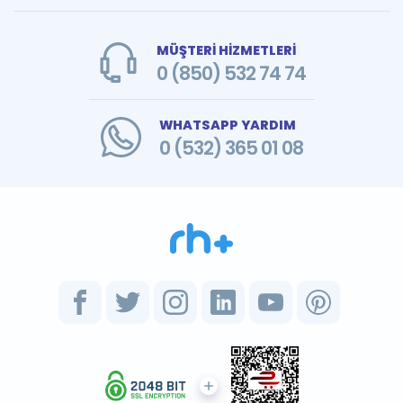
MÜŞTERİ HİZMETLERİ
0 (850) 532 74 74
WHATSAPP YARDIM
0 (532) 365 01 08