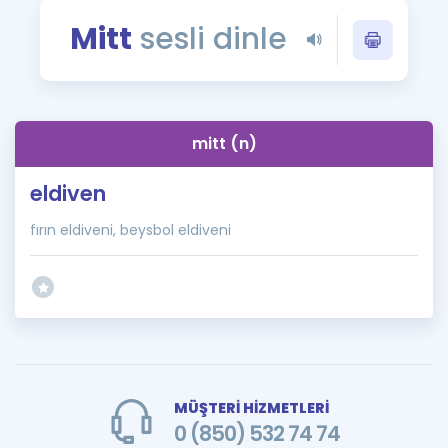
Puan Hesaplama
Mitt
sesli dinle
Rehberlik Aracı
ÖSYM Sınav Takvimi
mitt (n)
Kampanyalar
eldiven
Blog
fırın eldiveni, beysbol eldiveni
İngilizce Gramer
MÜŞTERİ HİZMETLERİ
0 (850) 532 74 74