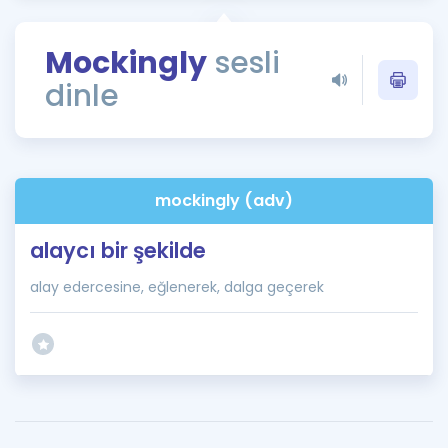
Puan Hesaplama
Mockingly
sesli
Rehberlik Aracı
dinle
ÖSYM Sınav Takvimi
Kampanyalar
Blog
mockingly (adv)
İngilizce Gramer
alaycı bir şekilde
alay edercesine, eğlenerek, dalga geçerek