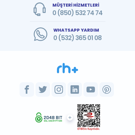
MÜŞTERİ HİZMETLERİ
0 (850) 532 74 74
WHATSAPP YARDIM
0 (532) 365 01 08