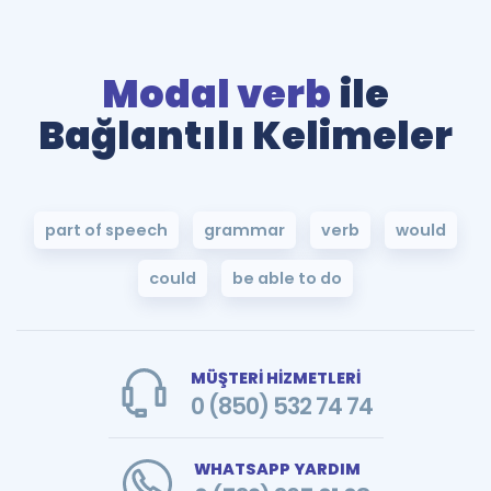
Modal verb
ile
Bağlantılı Kelimeler
part of speech
grammar
verb
would
could
be able to do
MÜŞTERİ HİZMETLERİ
0 (850) 532 74 74
WHATSAPP YARDIM