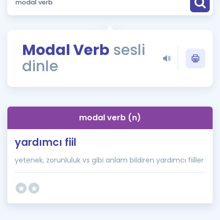
Puan Hesaplama
Rehberlik Aracı
Modal Verb
sesli
ÖSYM Sınav Takvimi
dinle
Kampanyalar
Blog
modal verb (n)
İngilizce Gramer
yardımcı fiil
yetenek, zorunluluk vs gibi anlam bildiren yardımcı fiiller