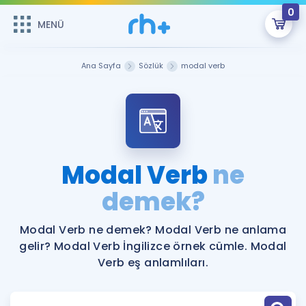
0
MENÜ
MENÜ
Üye Girişi
Ana Sayfa
Sözlük
modal verb
Online Dersler
Sepetin Şu An Boş.
Çalışma Paketleri
Remzi Hoca ile seni sınava hazırlayacak onlarca eğitim seni
bekliyor!
Kitaplar ve Kaynaklar
GİRİŞ YAP
Modal Verb
ne
Katılımcı Görüşleri
demek?
Şifremi Hatırlamıyorum
ÜYE DEĞİLİM
Faydalı Araçlar
Modal Verb ne demek? Modal Verb ne anlama
gelir? Modal Verb İngilizce örnek cümle. Modal
Ücretsiz Kaynaklar
Blog
İngilizce Gramer
Verb eş anlamlıları.
Hakkımızda
Kariyer
Sözlük
Soru & Cevap
İletişim