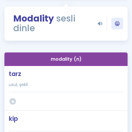
Puan Hesaplama
Modality
sesli
Rehberlik Aracı
dinle
ÖSYM Sınav Takvimi
Kampanyalar
Blog
modality (n)
İngilizce Gramer
tarz
usul, şekil
kip