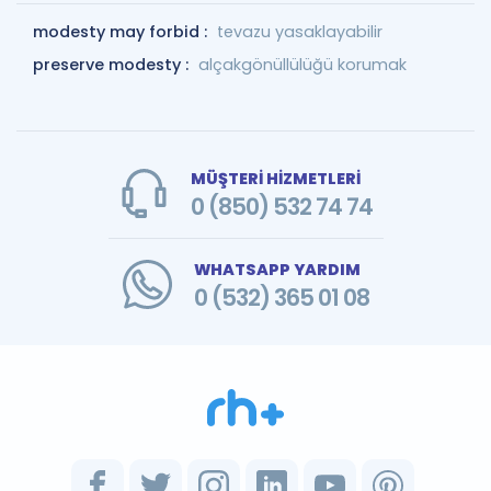
modesty may forbid :
tevazu yasaklayabilir
preserve modesty :
alçakgönüllülüğü korumak
MÜŞTERİ HİZMETLERİ
0 (850) 532 74 74
WHATSAPP YARDIM
0 (532) 365 01 08