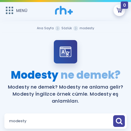
0
MENÜ
MENÜ
Üye Girişi
Ana Sayfa
Sözlük
modesty
Online Dersler
Sepetin Şu An Boş.
Çalışma Paketleri
Remzi Hoca ile seni sınava hazırlayacak onlarca eğitim seni
bekliyor!
Kitaplar ve Kaynaklar
GİRİŞ YAP
Modesty
ne demek?
Katılımcı Görüşleri
Şifremi Hatırlamıyorum
Modesty ne demek? Modesty ne anlama gelir?
Modesty İngilizce örnek cümle. Modesty eş
ÜYE DEĞİLİM
Faydalı Araçlar
anlamlıları.
Ücretsiz Kaynaklar
Blog
İngilizce Gramer
Hakkımızda
Kariyer
Sözlük
Soru & Cevap
İletişim