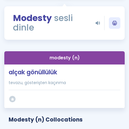
Puan Hesaplama
Modesty
sesli
Rehberlik Aracı
dinle
ÖSYM Sınav Takvimi
Kampanyalar
Blog
modesty (n)
İngilizce Gramer
alçak gönüllülük
tevazu, gösterişten kaçınma
Modesty (n) Collocations