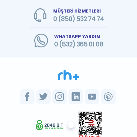
MÜŞTERİ HİZMETLERİ
0 (850) 532 74 74
WHATSAPP YARDIM
0 (532) 365 01 08