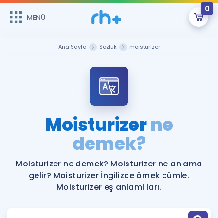
0
MENÜ
MENÜ
Üye Girişi
Ana Sayfa
Sözlük
moisturizer
Online Dersler
Sepetin Şu An Boş.
Çalışma Paketleri
Remzi Hoca ile seni sınava hazırlayacak onlarca eğitim seni
bekliyor!
Kitaplar ve Kaynaklar
GİRİŞ YAP
Moisturizer
ne
Katılımcı Görüşleri
demek?
Şifremi Hatırlamıyorum
ÜYE DEĞİLİM
Faydalı Araçlar
Moisturizer ne demek? Moisturizer ne anlama
gelir? Moisturizer İngilizce örnek cümle.
Ücretsiz Kaynaklar
Blog
İngilizce Gramer
Moisturizer eş anlamlıları.
Hakkımızda
Kariyer
Sözlük
Soru & Cevap
İletişim