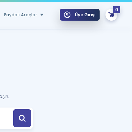
0
Faydalı Araçlar
Üye Girişi
klar
n Ücretsiz Kaynaklar
 için Özel Sözlük
Sepetin Şu An Boş.
ma
uan Hesaplama Aracı
i Hoca ile seni sınava hazırlayacak onlarca eğitim seni bekliyor!
aşın.
Şifremi Hatırlamıyorum
GİRİŞ YAP
azırlananlar için Öneriler
kvimi
ÜYE DEĞİLİM
arı Tek Takvimde