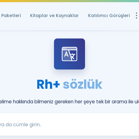
Paketleri
Kitaplar ve Kaynaklar
Katılımcı Görüşleri
Ücretsiz Kayna
YDS ve YÖKDİL içi
Sözlük
İngilizce Sınavları
Rh+
sözlük
Puan Hesapla
YDS ve YÖKDİL P
Remz
kelime hakkında bilmeniz gereken her şeye tek bir arama ile ul
Rehberlik Aracı
YDS ve YÖKDİL'e H
ÖSYM Sınav Ta
Tüm ÖSYM Sınavl