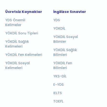
Ücretsiz Kaynaklar
İngilizce Sınavlar
YDS Önemli
YDS
Kelimeler
YÖKDİL
YÖKDİL Soru Tipleri
YÖKDİL Sosyal
YÖKDİL Sağlık
Bilimler
Kelimeleri
YÖKDİL Sağlık
YÖKDİL Fen Kelimeleri
Bilimleri
YÖKDİL Sosyal
YÖKDİL Fen
Kelimeleri
Bilimleri
YKS-DİL
E-YDS
IELTS
TOEFL