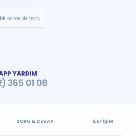
a Özel Fırsatlar
ir kelime deneyin.
ınavlarla İlgili Haberler
er
 ve Konu Anlatımı
PP YARDIM
2) 365 01 08
SORU & CEVAP
İLETIŞIM