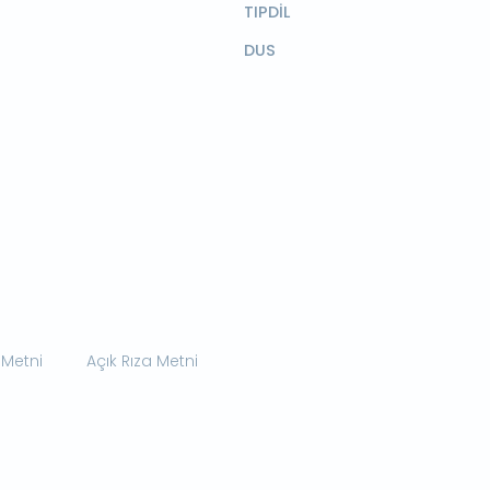
TIPDİL
DUS
 Metni
Açık Rıza Metni