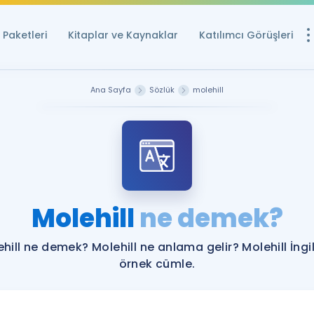
Paketleri
Kitaplar ve Kaynaklar
Katılımcı Görüşleri
Ücretsiz Kayna
Ana Sayfa
Sözlük
molehill
YDS ve YÖKDİL içi
Sözlük
İngilizce Sınavları
Puan Hesapla
Molehill
ne demek?
YDS ve YÖKDİL P
Remz
Rehberlik Aracı
hill ne demek? Molehill ne anlama gelir? Molehill İngi
YDS ve YÖKDİL'e H
örnek cümle.
ÖSYM Sınav Ta
Tüm ÖSYM Sınavl