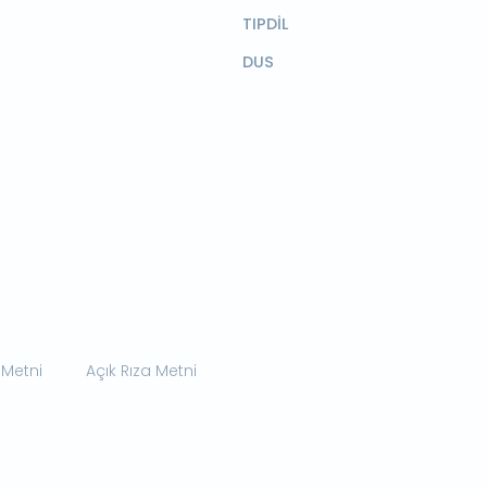
TIPDİL
DUS
 Metni
Açık Rıza Metni