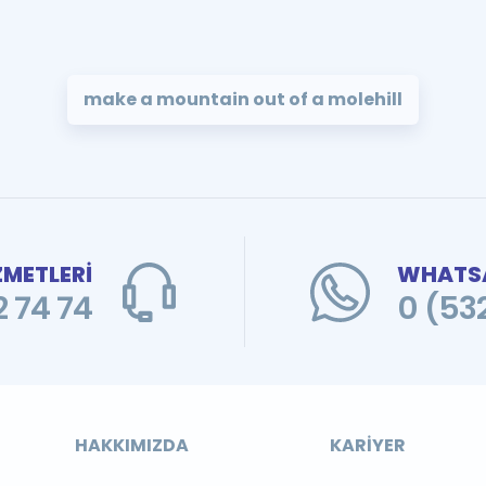
make a mountain out of a molehill
ZMETLERİ
WHATSA
 74 74
0 (53
HAKKIMIZDA
KARIYER