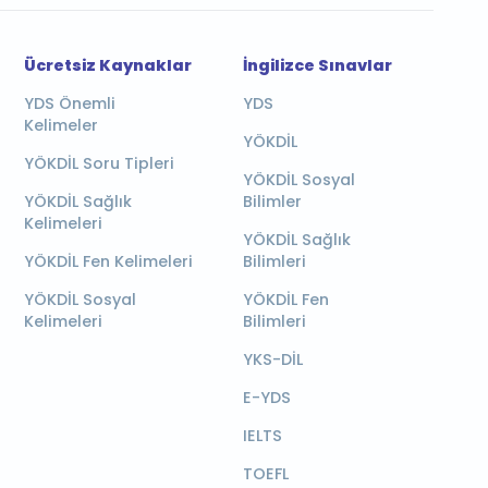
Ücretsiz Kaynaklar
İngilizce Sınavlar
YDS Önemli
YDS
Kelimeler
YÖKDİL
YÖKDİL Soru Tipleri
YÖKDİL Sosyal
YÖKDİL Sağlık
Bilimler
Kelimeleri
YÖKDİL Sağlık
YÖKDİL Fen Kelimeleri
Bilimleri
YÖKDİL Sosyal
YÖKDİL Fen
Kelimeleri
Bilimleri
YKS-DİL
E-YDS
IELTS
TOEFL