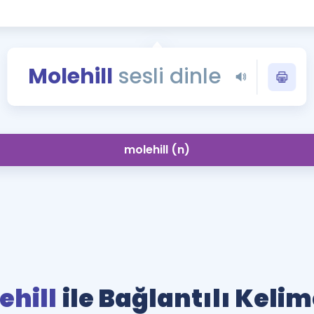
Kampanyalar
Eğitim ve Kitaplar
Blog
Molehill
sesli dinle
YDS - YÖKDİL Tüm S
İngilizce Gram
İngilizce Gramer
molehill (n)
ehill
ile Bağlantılı Kelim