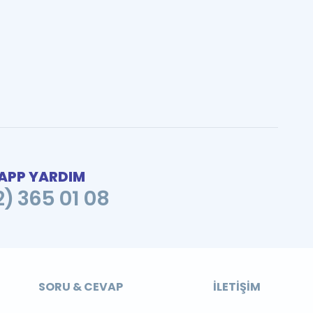
PP YARDIM
2) 365 01 08
SORU & CEVAP
İLETIŞIM