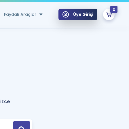
0
Faydalı Araçlar
Üye Girişi
klar
n Ücretsiz Kaynaklar
 için Özel Sözlük
Sepetin Şu An Boş.
ma
uan Hesaplama Aracı
i Hoca ile seni sınava hazırlayacak onlarca eğitim seni bekliyor!
Şifremi Hatırlamıyorum
GİRİŞ YAP
lizce
azırlananlar için Öneriler
kvimi
ÜYE DEĞİLİM
arı Tek Takvimde